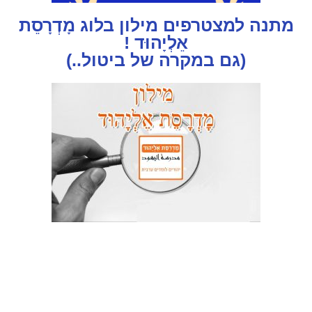
מתנה למצטרפים מילון בלוג מָדְרָסֵת
אֵלְיָהוּד !
(גם במקרה של ביטול..)