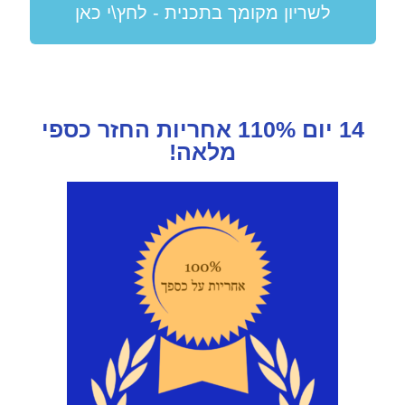
לשריון מקומך בתכנית - לחץ\י כאן
14 יום 110% אחריות החזר כספי
מלאה!