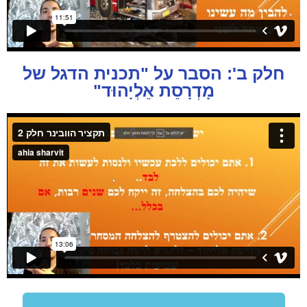
חלק ב': הסבר על "תכנית הדגל של
מָדְרָסֵת אֵלְיָהוּד"